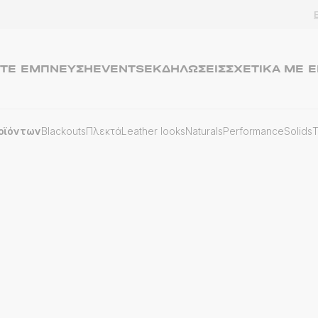
ΤΕ ΈΜΠΝΕΥΣΗ
EVENTSΕΚΔΗΛΏΣΕΙΣ
ΣΧΕΤΙΚΆ ΜΕ 
οϊόντων
Blackouts
Πλεκτά
Leather looks
Naturals
Performance
Solids
T