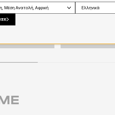
ΙΣΕ
εκτά
Leather looks
ΎΜΕ