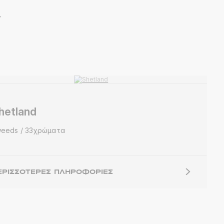
y
hetland
weeds
33χρώματα
ΕΡΙΣΣΌΤΕΡΕΣ ΠΛΗΡΟΦΟΡΊΕΣ