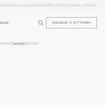
Επικοινωνήστε μαζί μας
Ευρώπη, Μέση Ανατολή, Αφρική - Ελληνικά
ΕΜΆΣ
ΕΊΣΟΔΟΣ Ή ΕΓΓΡΑΦΉ
extures
Tweeds
Βελούδο