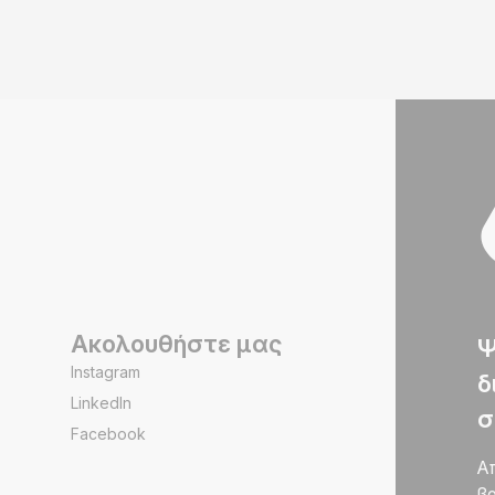
Ακολουθήστε μας
Ψ
Instagram
δ
LinkedIn
σ
Facebook
Α
βρ