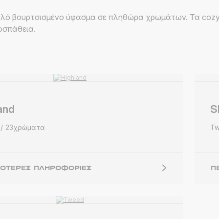
απαλό βουρτσισμένο ύφασμα σε πληθώρα χρωμάτων. Τα coz
οσπάθεια.
and
S
23χρώματα
T
ΣΌΤΕΡΕΣ ΠΛΗΡΟΦΟΡΊΕΣ
Π