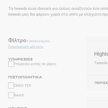
Τα tweeds είναι ιδανικά για όσους αναζητούν ένα 
tweeds μας θα φέρουν χαρά στο σπίτι με ελάχιστη πρ
Φίλτρο
3 αποτελέσματα
Επαναφορά φίλτρου
Highl
ΥΠΗΡΕΣΊΕΣ
Tweeds
Υπηρεσία κοπής σε μήκος
ΠΙΣΤΟΠΟΙΗΤΙΚΆ
ΠΕΡΙΣ
OEKO-TEX
Reach