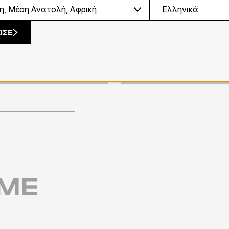
ΙΣΕ
εκτά
Leather looks
ΎΜΕ