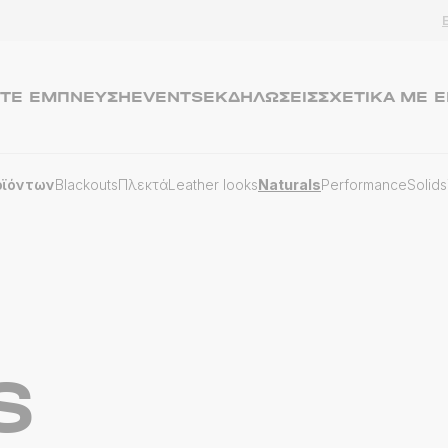
ΤΕ ΈΜΠΝΕΥΣΗ
EVENTSΕΚΔΗΛΏΣΕΙΣ
ΣΧΕΤΙΚΆ ΜΕ 
οϊόντων
Blackouts
Πλεκτά
Leather looks
Naturals
Performance
Solids
S