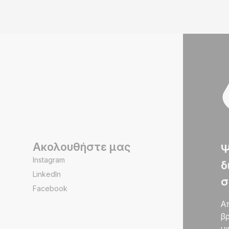
Ακολουθήστε μας
Ψ
Instagram
δ
LinkedIn
σ
Facebook
Α
βρ
υφ