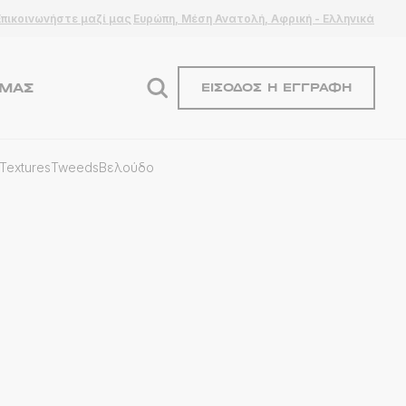
Επικοινωνήστε μαζί μας
Ευρώπη, Μέση Ανατολή, Αφρική - Ελληνικά
ΕΜΆΣ
ΕΊΣΟΔΟΣ Ή ΕΓΓΡΑΦΉ
Textures
Tweeds
Βελούδο