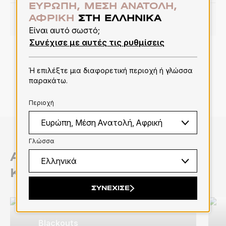
ΕΥΡΏΠΗ, ΜΈΣΗ ΑΝΑΤΟΛΉ,
ΑΦΡΙΚΉ
ΣΤΗ ΕΛΛΗΝΙΚΆ
ΠΕΡΙΣΣΌΤΕΡΕΣ ΠΛΗΡΟΦΟΡΊΕΣ
Είναι αυτό σωστό;
Συνέχισε με αυτές τις ρυθμίσεις
1
2
3
4
5
6
Ή επιλέξτε μια διαφορετική περιοχή ή γλώσσα
παρακάτω.
Περιοχή
Γλώσσα
ΑΝΑΚΑΛΎΨΤΕ ΤΙΣ
ΚΑΤΗΓΟΡΊΕΣ ΜΑΣ
ΣΥΝΈΧΙΣΕ
Blackouts