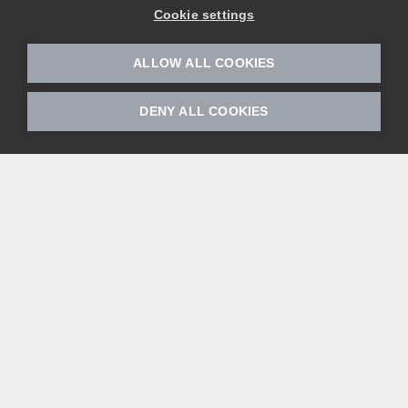
Cookie settings
Ακολουθήστε μας
Instagram
ALLOW ALL COOKIES
LinkedIn
Facebook
DENY ALL COOKIES
Ψάχνετε για υφάσματα εσωτερικής διακόσμησης
για το υπόλοιπο του σπιτιού σας;
Απλά αναζητήστε την ετικέτα Love Home Fabrics για