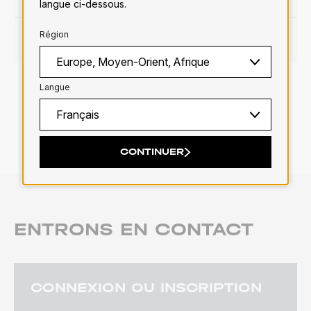
langue ci-dessous.
Région
PLUS D'INFOS
Langue
1
2
3
4
5
6
7
8
9
10
11
12
13
14
CONTINUER
ENTRONS EN CONTACT
CONNEXION OU INSCRIPTION