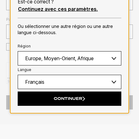
Est-ce correct ?
Continuez avec ces paramètres.
Pays/région
Ou sélectionner une autre région ou une autre
langue ci-dessous.
J’accepte la
Politique de confidentialité
et les
Conditions
Région
générales
Langue
CONTINUER
ENVOYER