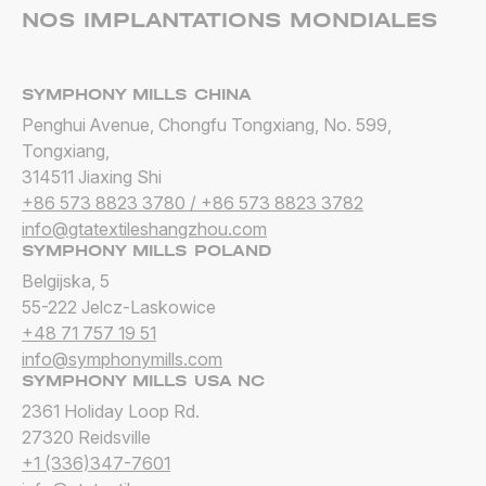
NOS IMPLANTATIONS MONDIALES
SYMPHONY MILLS CHINA
Penghui Avenue, Chongfu Tongxiang, No. 599,
Tongxiang,
314511
Jiaxing Shi
+86 573 8823 3780 / +86 573 8823 3782
info@gtatextileshangzhou.com
SYMPHONY MILLS POLAND
Belgijska, 5
55-222
Jelcz-Laskowice
+48 71 757 19 51
info@symphonymills.com
SYMPHONY MILLS USA NC
2361 Holiday Loop Rd.
27320
Reidsville
+1 (336)347-7601