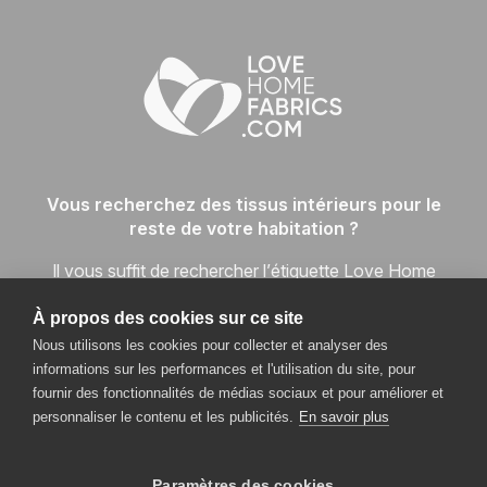
Vous recherchez des tissus intérieurs pour le
reste de votre habitation ?
Il vous suffit de rechercher l’étiquette Love Home
Fabrics pour bénéficier d’une large gamme de tissus de
À propos des cookies sur ce site
maison facilement disponibles dans chaque catégorie de
Nous utilisons les cookies pour collecter et analyser des
prix et de qualité, et pour profiter d’une expérience de
informations sur les performances et l'utilisation du site, pour
shopping unique.
fournir des fonctionnalités de médias sociaux et pour améliorer et
personnaliser le contenu et les publicités.
En savoir plus
VISITEZ LE SITE LOVEHOMEFABRICS.COM
Paramètres des cookies