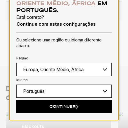
ORIENTE MÉDIO, ÁFRICA
EM
PORTUGUÊS.
MAIS INFORMAÇÕES
Está correto?
Continue com estas configurações
1
2
3
4
5
6
Ou selecione uma região ou idioma diferente
abaixo.
Região
Idioma
DESCUBRA NOSSAS
CATEGORIAS
CONTINUER
Blackouts