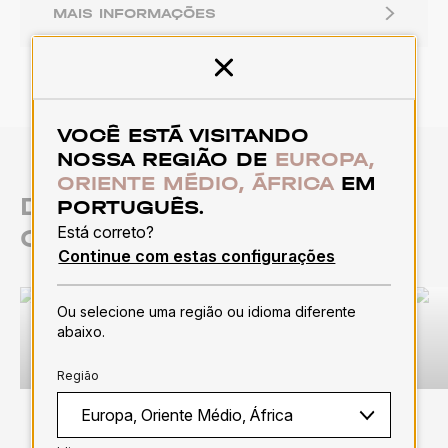
MAIS INFORMAÇÕES
Fechar
VOCÊ ESTÁ VISITANDO
NOSSA REGIÃO DE
EUROPA,
ORIENTE MÉDIO, ÁFRICA
EM
DESCUBRA NOSSAS
PORTUGUÊS.
Está correto?
CATEGORIAS
Continue com estas configurações
Ou selecione uma região ou idioma diferente
abaixo.
Blackouts
Região