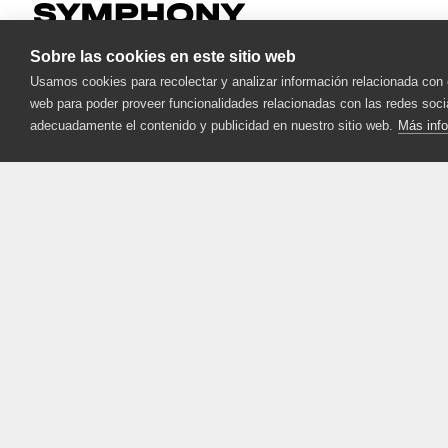
Sobre las cookies en este sitio web
Usamos cookies para recolectar y analizar información relacionada con 
web para poder proveer funcionalidades relacionadas con las redes socia
adecuadamente el contenido y publicidad en nuestro sitio web.
Más inf
Contacte con
Enlaces
nosotros
importantes
Grote Molstenstraat 21
Eventos
8710 Wielsbeke, Belgium
Inspírese
Políticas
Quiénes somos
ENVÍENOS UN CORREO ELECTRÓNICO
© 2020 -
2026
Symphony Mills
Política de privacidad
Términos y condi