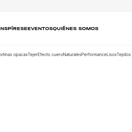
INSPÍRESE
EVENTOS
QUIÉNES SOMOS
ortinas opacas
Tejer
Efecto cuero
Naturales
Performance
Lisos
Tejidos