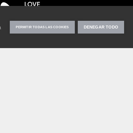
s
DENEGAR TODO
PERMITIR TODAS LAS COOKIES
Busca tejidos de interior para el resto de
u hogar?
sque la etiqueta Love Home Fabrics, encuentre una
plia gama de tejidos para el hogar disponibles en todo
po de precio y calidad, y disfrute de la experiencia de
mpra en un único lugar.
VISITE LOVEHOMEFABRICS.COM