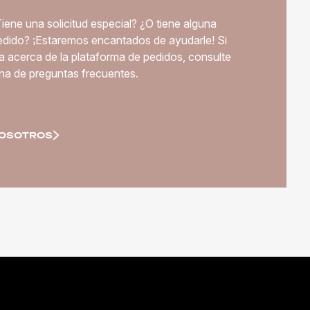
ene una solicitud especial? ¿O tiene alguna
edido? ¡Estaremos encantados de ayudarle! Si
a acerca de la plataforma de pedidos, consulte
ina de preguntas frecuentes.
NOSOTROS