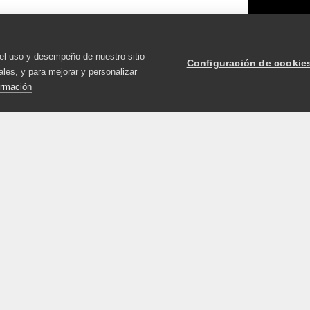
el uso y desempeño de nuestro sitio
Configuración de cookie
les, y para mejorar y personalizar
ormación
Síganos
¿
Instagram
s
LinkedIn
Bu
Facebook
am
ti
co
ciones
FAQ
Cookie settings