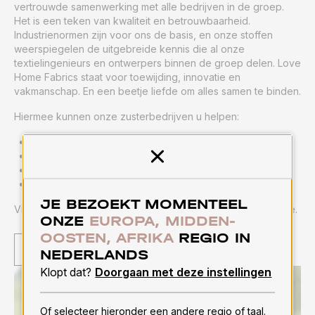
vertrouwde samenwerking met alle bedrijven in de groep.
Het is een teken van kwaliteit en betrouwbaarheid.
Industrienormen zijn voor ons de basis, en onze stoffen
weerspiegelen de uitgebreide kennis die al onze
textielingenieurs en ontwerpers binnen de groep delen. Love
Home Fabrics staat voor toewijding, innovatie en
vakmanschap. En een beetje liefde om alles samen te binden.
Hiermee kunnen onze zusterbedrijven u helpen:
Geweven & gebreide matrastoffen
Latex schuimkernen, toppers en kussens
Sluiten
Paneel- en randstoffen
Bad-, bed- en keukenlinnen
JE BEZOEKT MOMENTEEL
Vind de juiste stof voor u op de Love Home Fabrics-website.
ONZE
EUROPA, MIDDEN-
OOSTEN, AFRIKA
REGIO IN
BEZOEK LOVE HOME STOFFEN
NEDERLANDS
Klopt dat?
Doorgaan met deze instellingen
Of selecteer hieronder een andere regio of taal.