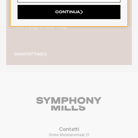
speciale? Oppure hai una domanda sul tuo
ordine? Siamo felici di aiutarti! Se hai domande
CONTINUA
relative alla piattaforma di ordini, consulta prima la
nostra pagina delle FAQ.
CONTATTACI
Contatti
Grote Molstenstraat 21