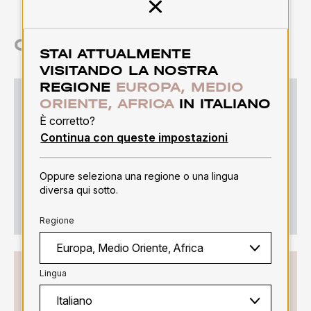
Chiudi
CONNETTIAMOCI
STAI ATTUALMENTE
VISITANDO LA NOSTRA
REGIONE
EUROPA, MEDIO
ACCEDI O REGISTRATI
ORIENTE, AFRICA
IN ITALIANO
È corretto?
Accedi o registrati per usufruire appieno della
Continua con queste impostazioni
piattaforma.
Oppure seleziona una regione o una lingua
diversa qui sotto.
ACCEDI O REGISTRATI
Regione
CONTATTACI
Lingua
Hai bisogno di un consiglio? Una richiesta