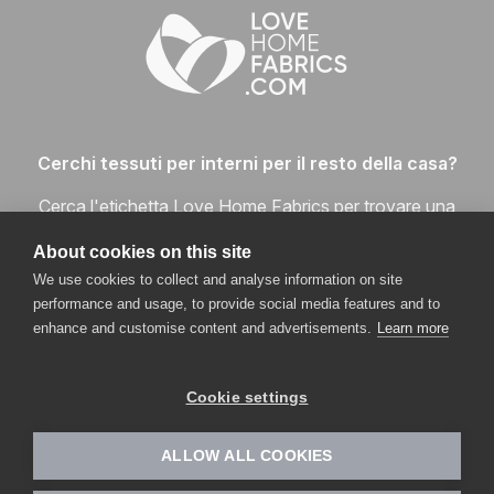
Cerchi tessuti per interni per il resto della casa?
Cerca l'etichetta Love Home Fabrics per trovare una
vasta gamma di tessuti per la casa disponibili in ogni
About cookies on this site
fascia di prezzo e qualità, e goditi un'esperienza di
We use cookies to collect and analyse information on site
acquisto completa.
performance and usage, to provide social media features and to
enhance and customise content and advertisements.
Learn more
VISITA LOVEHOMEFABRICS.COM
Cookie settings
ALLOW ALL COOKIES
© 2020 -
2026
Symphony Mills